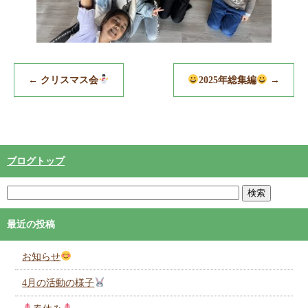
←
クリスマス会
2025年総集編
→
Copyright (C) ひなたかれっじ都農
ブログトップ
最近の投稿
お知らせ
4月の活動の様子