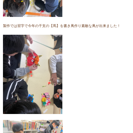
製作では習字で今年の干支の【馬】を書き凧作り素敵な凧が出来ました！