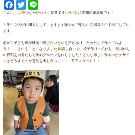
Facebook
Twitter
Line
こんにちは
ひなたかれっじ都農です
今回は1年間の総集編です
１年生２名が仲間入りして、ますます賑やかで楽しい雰囲気の中で過ごしてい
ます。
前から子ども達が砂場で遊びたいという声があり「自分たちで作ってみよ
う！！」ということになりました
話し合いで、椅子作り・机作り・砂場作り
の役割を自分たちで決めグループを作りました！どんな感じに作るのかデザイ
ンはどうするのか意見を出し合って・・・DIYスタート！！